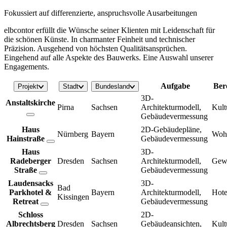
Fokussiert auf differenzierte, anspruchsvolle Ausarbeitungen
elbcontor erfüllt die Wünsche seiner Klienten mit Leidenschaft für
die schönen Künste. In charmanter Feinheit und technischer
Präzision. Ausgehend von höchsten Qualitätsansprüchen.
Eingehend auf alle Aspekte des Bauwerks. Eine Auswahl unserer
Engagements.
Aufgabe
Ber
Projekt
Stadt
Bundesland
3D-
Anstaltskirche
Pirna
Sachsen
Architekturmodell,
Kult
Gebäudevermessung
Haus
2D-Gebäudepläne,
Nürnberg
Bayern
Woh
Hainstraße
Gebäudevermessung
Haus
3D-
Radeberger
Dresden
Sachsen
Architekturmodell,
Gew
Straße
Gebäudevermessung
Laudensacks
3D-
Bad
Parkhotel &
Bayern
Architekturmodell,
Hote
Kissingen
Retreat
Gebäudevermessung
Schloss
2D-
Albrechtsberg
Dresden
Sachsen
Gebäudeansichten,
Kult